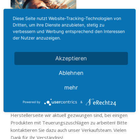
Diese Seite nutzt Website-Tracking-Technologien von
Dritten, um ihre Dienste anzubieten, stetig zu
verbessern und Werbung entsprechend den Interessen
der Nutzer anzuzeigen.
Akzeptieren
Ablehnen
Wir haben die Zeit vor der neuen Saison genutzt, um
unseren Katalog 2026 vorzubereiten.
mehr
Diesen können Sie jetzt in der finalen Version
herunterladen. Bitte beachten Sie, dass Aufgrund der
Powered by
&
extremen Schwankungen der Rohstoffpreise auf der
Herstellerseite wir aktuell gezwungen sind, bei einigen
Produkten mit Teuerungszuschlägen zu arbeiten! Bitte
kontaktieren Sie dazu auch unser Verkaufsteam. Vielen
Dank für Ihr Verständnis!